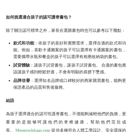
如何挑選適合孩子的認可護脊書包
？
除了關注認可標準之外，家長在選購書包時也可以參考以下幾點：
款式和功能
：依孩子的喜好和實際需求，選擇合適的款式和功
能。例如，喜歡卡通圖案的孩子可以選擇有卡通圖案的書包，
需要攜帶水瓶和餐盒的孩子可以選擇有相應收納袋的書包。
試背體驗
：讓孩子試背書包，讓孩子試背書包。 合適的書包應
該讓孩子感到輕鬆舒適，不會有明顯的肩膀下墜感。
品牌信譽
：選擇知名品牌或口碑較好的商家購買書包，能夠更
保證產品的品質和售後服務。
結語
為孩子選擇適合的認可性護脊書包，不僅能夠減輕他們的負擔，更
重要的是能够呵護他們的脊椎健康，幫助他們茁壯成
長。
Moonrockbags.com
提供多種符合人體工學設計、安全環保的