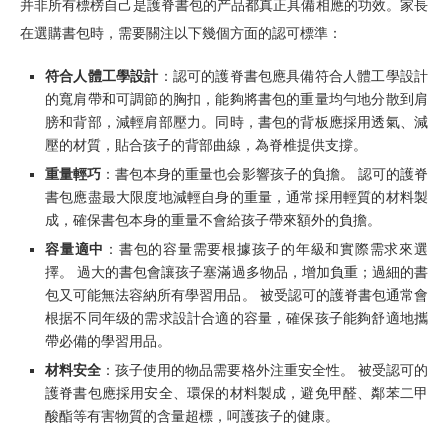
并非所有標榜自己是護脊書包的产品都真正具備相應的功效。家長
在選購書包時，需要關注以下幾個方面的認可標準：
符合人體工學設計
：認可的護脊書包應具備符合人體工學設計
的寬肩帶和可調節的胸扣，能夠將書包的重量均勻地分散到肩
膀和背部，減輕肩部壓力。同時，書包的背板應採用透氣、減
壓的材質，貼合孩子的背部曲線，為脊椎提供支撐。
重量
輕巧
：書包本身的重量也会影響孩子的負擔。 認可的護脊
書包應盡最大限度地減輕自身的重量，通常採用輕質的材料製
成，確保書包本身的重量不會給孩子帶來額外的負擔。
容量適中
：書包的容量需要根據孩子的年級和實際需求來選
擇。 過大的書包會讓孩子塞滿過多物品，增加負重；過細的書
包又可能無法容納所有學習用品。 被受認可的護脊書包通常會
根据不同年级的需求設計合適的容量，確保孩子能夠舒適地攜
帶必備的學習用品。
材料安全
：孩子使用的物品需要格外注重安全性。 被受認可的
護脊書包應採用安全、環保的材料製成，避免甲醛、鄰苯二甲
酸酯等有害物質的含量超標，呵護孩子的健康。